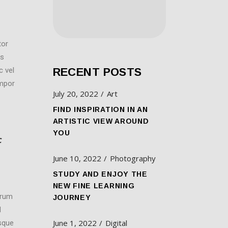
tor
is
c vel
RECENT POSTS
empor
July 20, 2022
Art
FIND INSPIRATION IN AN
ARTISTIC VIEW AROUND
YOU
c
June 10, 2022
Photography
STUDY AND ENJOY THE
NEW FINE LEARNING
trum
JOURNEY
d
June 1, 2022
Digital
isque