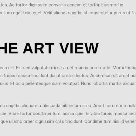
latea. Ac tortor dignissim convallis aenean et tortor. Euismod in
llam eget felis eget. Velit aliquet sagittis id consectetur purus ut f
HE ART VIEW
n elit. Elit sed vulputate mi sit amet mauris commodo. Morbi tristi
s turpis massa tincidunt dui ut ornare lectus. Accumsan sit amet nul
iculus. Et odio pellentesque diam volutpat. Nunc lobortis mattis aliqu
 nec sagittis aliquam malesuada bibendum arcu. Amet commodo null
usce. Vitae tortor condimentum lacinia quis. In vitae turpis massa sed
que ullamc orper dignissim cras tincidunt. Condime tum nisl id vene