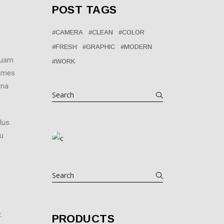
POST TAGS
CAMERA
CLEAN
COLOR
FRESH
GRAPHIC
MODERN
iquam
WORK
fames
rna
lus
eu
.
PRODUCTS