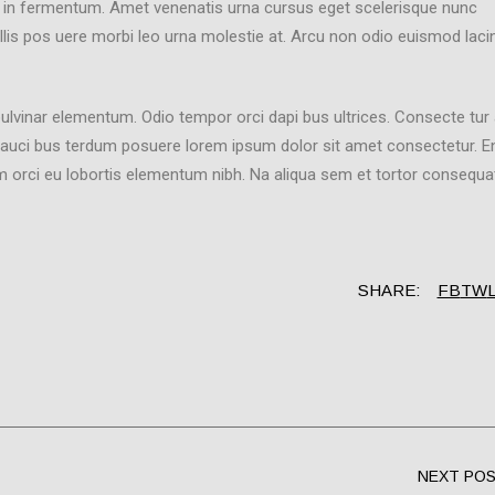
 in fermentum. Amet venenatis urna cursus eget scelerisque nunc
llis pos uere morbi leo urna molestie at. Arcu non odio euismod laci
 pulvinar elementum. Odio tempor orci dapi bus ultrices. Consecte tu
t fauci bus terdum posuere lorem ipsum dolor sit amet consectetur. 
m orci eu lobortis elementum nibh. Na aliqua sem et tortor consequat
SHARE:
FB
TW
L
NEXT PO