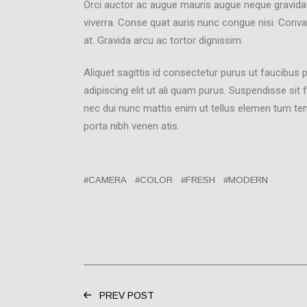
Orci auctor ac augue mauris augue neque gravida
viverra. Conse quat auris nunc congue nisi. Conva
at. Gravida arcu ac tortor dignissim.
Aliquet sagittis id consectetur purus ut faucibus
adipiscing elit ut ali quam purus. Suspendisse si
nec dui nunc mattis enim ut tellus elemen tum te
porta nibh venen atis.
CAMERA
COLOR
FRESH
MODERN
PREV POST