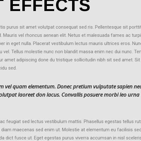
T EFFECTS
tis purus sit amet volutpat consequat sed ris. Pellentesque sit portti
d. Mauris vel rhoncus aenean elit. Netus et malesuada fames ac turp
per in eget nulla. Placerat vestibulum lectus mauris ultrices eros. Nun
vel. Tellus molestie nunc non blandit massa enim nec dui nunc. T
 amet adipiscing done du tristique sollicitudin nibh sit sed amet. Sit
idu sed.
am vel quam elementum. Donec pretium vulputate sapien ne
 volutpat laoreet don lacus. Convallis posuere morbi leo urna
ac feugiat sed lectus vestibulum mattis. Phasellus egestas tellus ru
s a diam maecenas sed enim ut. Molestie at elementum eu facilisis se
da dict fusce ut. Eget egestas purus viverra accumsan in nisl sceler