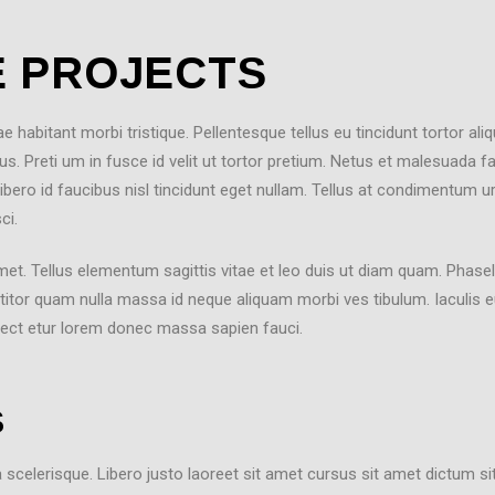
E PROJECTS
habitant morbi tristique. Pellentesque tellus eu tincidunt tortor al
rus. Preti um in fusce id velit ut tortor pretium. Netus et malesuada 
ibero id faucibus nisl tincidunt eget nullam. Tellus at condimentum u
ci.
met. Tellus elementum sagittis vitae et leo duis ut diam quam. Phasel
rttitor quam nulla massa id neque aliquam morbi ves tibulum. Iaculis 
ect etur lorem donec massa sapien fauci.
S
 a scelerisque. Libero justo laoreet sit amet cursus sit amet dictum sit