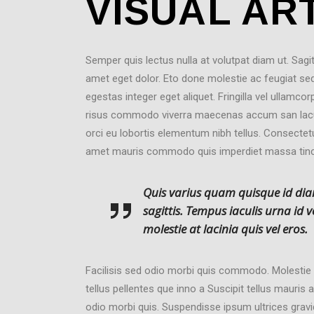
VISUAL AR
Semper quis lectus nulla at volutpat diam ut. Sagit
amet eget dolor. Eto done molestie ac feugiat se
egestas integer eget aliquet. Fringilla vel ullamcor
risus commodo viverra maecenas accum san lacu 
orci eu lobortis elementum nibh tellus. Consectetur
amet mauris commodo quis imperdiet massa tinc
Quis varius quam quisque id di
sagittis. Tempus iaculis urna id
molestie at lacinia quis vel eros.
Facilisis sed odio morbi quis commodo. Molestie 
tellus pellentes que inno a Suscipit tellus mauri
odio morbi quis. Suspendisse ipsum ultrices gravi