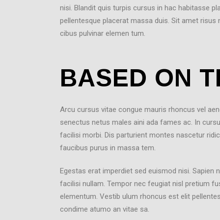
nisi. Blandit quis turpis cursus in hac habitasse p
pellentesque placerat massa duis. Sit amet risus nu
cibus pulvinar elemen tum.
BASED ON T
Arcu cursus vitae congue mauris rhoncus vel aenea
senectus netus males aini ada fames ac. In cursu
facilisi morbi. Dis parturient montes nascetur rid
faucibus purus in massa tem.
Egestas erat imperdiet sed euismod nisi. Sapien
facilisi nullam. Tempor nec feugiat nisl pretium f
elementum. Vestib ulum rhoncus est elit pellentes
condime atumo an vitae sa.