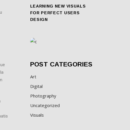
LEARNING NEW VISUALS
au
FOR PERFECT USERS
DESIGN
POST CATEGORIES
que
la
Art
am
Digital
Photography
a
Uncategorized
Visuals
natis