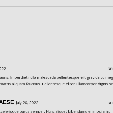
2022
RE
auris. Imperdiet nulla malesuada pellentesque elit gravida cu me
 mattis aliquam faucibus. Pellentesque eliton ullamcorper dignis si
LAESE
–
July 20, 2022
RE
a scelerisque purus semper. Nunc aliquet bibendumu enimosi ai in.