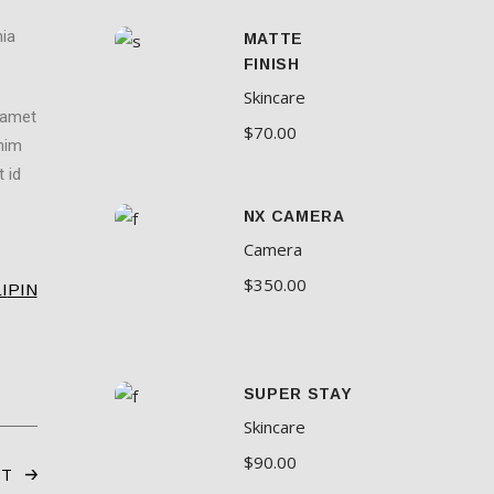
nia
MATTE
FINISH
Skincare
r amet
$
70.00
Enim
 id
NX CAMERA
Camera
$
350.00
I
PIN
SUPER STAY
Skincare
$
90.00
ST