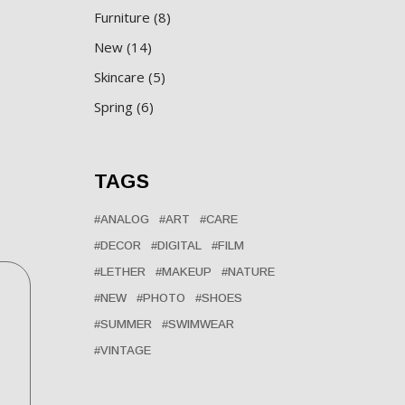
Furniture
8
New
14
Skincare
5
Spring
6
TAGS
ANALOG
ART
CARE
DECOR
DIGITAL
FILM
LETHER
MAKEUP
NATURE
NEW
PHOTO
SHOES
SUMMER
SWIMWEAR
VINTAGE